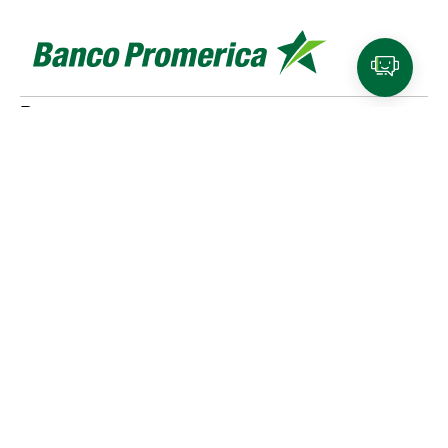
Personas
Cuentas y tarjetas de débito
SINPE Móvil
Productos de
ahorro e inversión
Tarjetas de crédito
Beneficios y
planes de lealtad
Traslado de compras a cuotas
Referidos Promerica
Seguros y planes de asistencia
Créditos
Cotizador de créditos
Venta de bienes
Pymes
Productos para Pymes
Financiamiento
SINPE Móvil
Tarjeta de crédito
Cuentas
Empresas
Productos para empresas
Financiamiento
Cuentas
Medios de pago
SINPE Móvil
Tarjetas de crédito
Planillas
Promerica Digital
Canales digitales
Asistente Virtual
Experiencias de pago
Portal de comercios
CTF - Plataforma regional
Nuestro banco
Sobre nosotros
Grupo Promerica
Sostenibilidad
Noticias
Promerica
Programa Protagonistas
Liga Promerica
Educación financiera
Mejoras Empresas