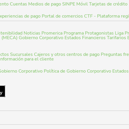
ento
Cuentas
Medios de pago
SINPE Móvil
Tarjetas de crédito
xperiencias de pago
Portal de comercios
CTF - Plataforma reg
tenibilidad
Noticias Promerica
Programa Protagonistas
Liga P
s (MECA)
Gobierno Corporativo
Estados Financieros
Tarifarios
uctos
Sucursales
Cajeros y otros centros de pago
Preguntas fr
información para el cliente
Gobierno Corporativo
Política de Gobierno Corporativo
Estados