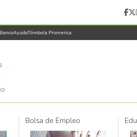
 Banco
Ayuda
Tómbola Promerica
s
go
Bolsa de Empleo
Edu