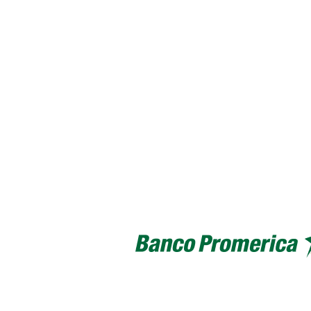
Personas
Cuentas y tarjetas de débito
SINPE M
compras a cuotas
Referidos Promeri