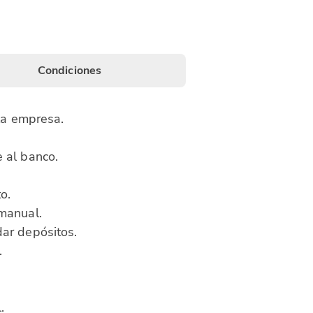
Condiciones
 la empresa.
 al banco.
o.
 manual.
dar depósitos.
.
.