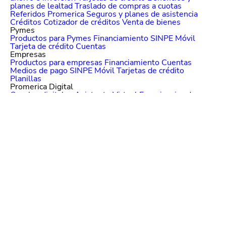
planes de lealtad
Traslado de compras a cuotas
Referidos Promerica
Seguros y planes de asistencia
Créditos
Cotizador de créditos
Venta de bienes
Pymes
Productos para Pymes
Financiamiento
SINPE Móvil
Tarjeta de crédito
Cuentas
Empresas
Productos para empresas
Financiamiento
Cuentas
Medios de pago
SINPE Móvil
Tarjetas de crédito
Planillas
Promerica Digital
Canales digitales
Asistente Virtual
Experiencias de pago
Portal de comercios
CTF - Plataforma regional
Nuestro banco
Sobre nosotros
Grupo Promerica
Sostenibilidad
Noticias
Promerica
Programa Protagonistas
Liga Promerica
Educación financiera
Mejoras Empresas
Centroamericanas (MECA)
Gobierno Corporativo
Estados Financieros
Tarifarios
Emisión de Bonos
Seguridad bancaria
Trabaje con nosotros
Ayuda
Solución Promerica
Entrega de productos
Sucursales
Cajeros y otros centros de pago
Preguntas frecuentes
Contraloría de Servicios
Tutoriales
Cambio de PIN
Centro de información para el cliente
Otros enlaces
Contratos y reglamentos
Código de Gobierno