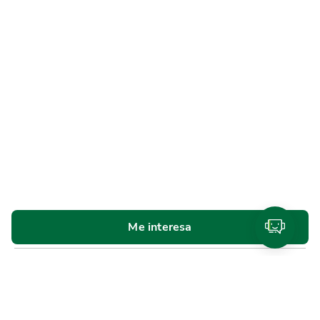
Me interesa
Personas
Cuentas y tarjetas de débito
SINPE Móvil
Productos de
ahorro e inversión
Tarjetas de crédito
Beneficios y
planes de lealtad
Traslado de compras a cuotas
Referidos Promerica
Seguros y planes de asistencia
Créditos
Cotizador de créditos
Venta de bienes