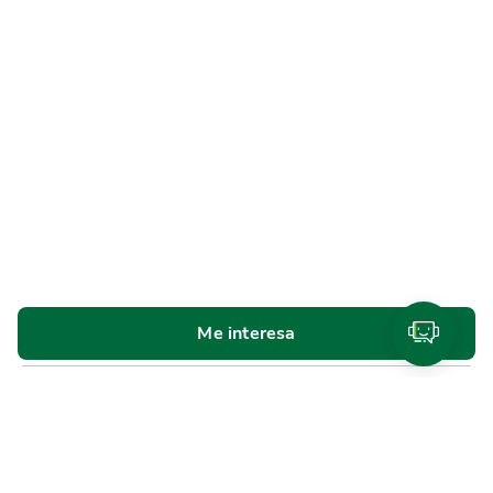
Me interesa
Personas
Cuentas y tarjetas de débito
SINPE Móvil
Productos de
ahorro e inversión
Tarjetas de crédito
Beneficios y
planes de lealtad
Traslado de compras a cuotas
Referidos Promerica
Seguros y planes de asistencia
Créditos
Cotizador de créditos
Venta de bienes
Pymes