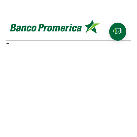
Personas
Cuentas y tarjetas de débito
SINPE Móvil
Productos de
ahorro e inversión
Tarjetas de crédito
Beneficios y
planes de lealtad
Traslado de compras a cuotas
Referidos Promerica
Seguros y planes de asistencia
Créditos
Cotizador de créditos
Venta de bienes
Pymes
Productos para Pymes
Financiamiento
SINPE Móvil
Tarjeta de crédito
Cuentas
Empresas
Productos para empresas
Financiamiento
Cuentas
Medios de pago
SINPE Móvil
Tarjetas de crédito
Planillas
Promerica Digital
Canales digitales
Asistente Virtual
Experiencias de pago
Portal de comercios
CTF - Plataforma regional
Nuestro banco
Sobre nosotros
Grupo Promerica
Sostenibilidad
Noticias