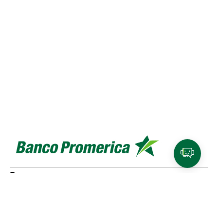
Personas
Cuentas y tarjetas de débito
SINPE Móvil
Productos de
ahorro e inversión
Tarjetas de crédito
Beneficios y
planes de lealtad
Traslado de compras a cuotas
Referidos Promerica
Seguros y planes de asistencia
Créditos
Cotizador de créditos
Venta de bienes