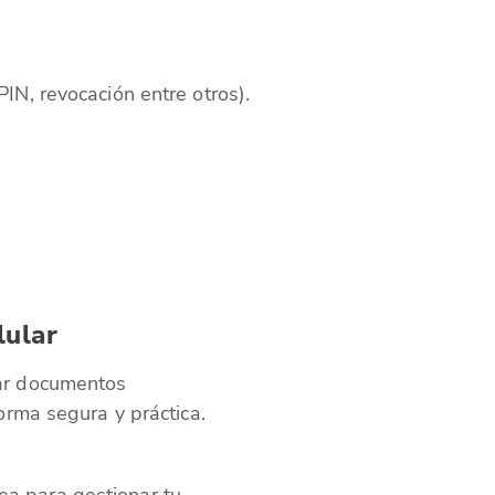
PIN, revocación entre otros).
lular
mar documentos
orma segura y práctica.
ínea para gestionar tu