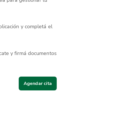
plicación y completá el
icate y firmá documentos
Agendar cita