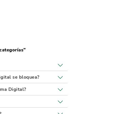
categorías
"
gital se bloquea?
rma Digital?
?