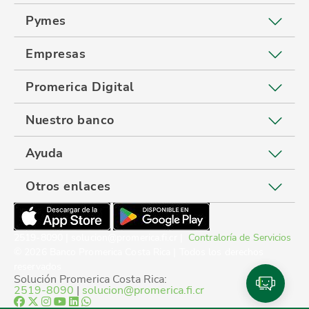
Pymes
Empresas
Promerica Digital
Nuestro banco
Ayuda
Otros enlaces
2519-8090 | solucion@promerica.fi.cr |
Contraloría de Servicios
© 2026 Banco Promerica Costa Rica | Todos los derechos
reservados
Solución Promerica Costa Rica:
2519-8090
|
solucion@promerica.fi.cr