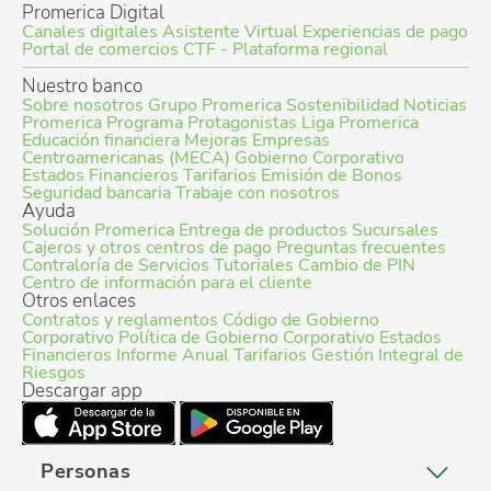
Promerica Digital
Canales digitales
Asistente Virtual
Experiencias de pago
Portal de comercios
CTF - Plataforma regional
Nuestro banco
Sobre nosotros
Grupo Promerica
Sostenibilidad
Noticias
Promerica
Programa Protagonistas
Liga Promerica
Educación financiera
Mejoras Empresas
Centroamericanas (MECA)
Gobierno Corporativo
Estados Financieros
Tarifarios
Emisión de Bonos
Seguridad bancaria
Trabaje con nosotros
Ayuda
Solución Promerica
Entrega de productos
Sucursales
Cajeros y otros centros de pago
Preguntas frecuentes
Contraloría de Servicios
Tutoriales
Cambio de PIN
Centro de información para el cliente
Otros enlaces
Contratos y reglamentos
Código de Gobierno
Corporativo
Política de Gobierno Corporativo
Estados
Financieros
Informe Anual
Tarifarios
Gestión Integral de
Riesgos
Descargar app
Personas