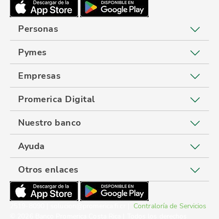
Personas
Pymes
Empresas
Promerica Digital
Nuestro banco
Ayuda
Otros enlaces
2519-8090 | solucion@promerica.fi.cr |
Contraloría de Servicios
© 2026 Banco Promerica Costa Rica | Todos los derechos