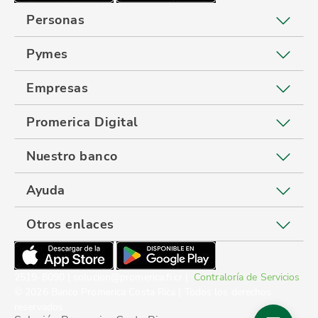
Personas
Pymes
Empresas
Promerica Digital
Nuestro banco
Ayuda
Otros enlaces
2519-8090 | solucion@promerica.fi.cr |
Contraloría de Servicios
© 2026 Banco Promerica Costa Rica | Todos los derechos
reservados