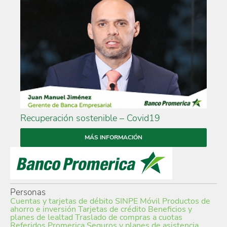
Recuperación sostenible – Covid19
MÁS INFORMACIÓN
Personas
Cuentas y tarjetas de débito
SINPE Móvil
Productos de
ahorro e inversión
Tarjetas de crédito
Beneficios y
planes de lealtad
Traslado de compras a cuotas
Referidos Promerica
Seguros y planes de asistencia