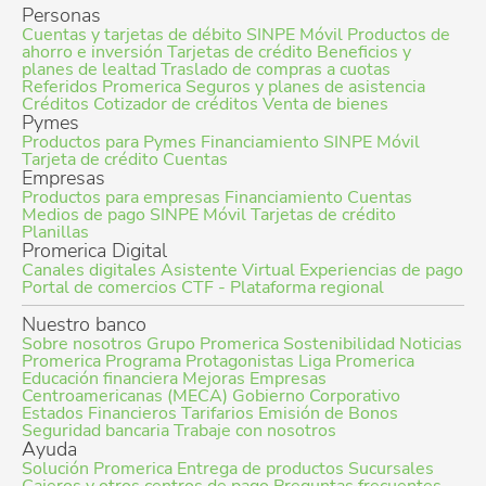
Personas
Cuentas y tarjetas de débito
SINPE Móvil
Productos de
ahorro e inversión
Tarjetas de crédito
Beneficios y
planes de lealtad
Traslado de compras a cuotas
Referidos Promerica
Seguros y planes de asistencia
Créditos
Cotizador de créditos
Venta de bienes
Pymes
Productos para Pymes
Financiamiento
SINPE Móvil
Tarjeta de crédito
Cuentas
Empresas
Productos para empresas
Financiamiento
Cuentas
Medios de pago
SINPE Móvil
Tarjetas de crédito
Planillas
Promerica Digital
Canales digitales
Asistente Virtual
Experiencias de pago
Portal de comercios
CTF - Plataforma regional
Nuestro banco
Sobre nosotros
Grupo Promerica
Sostenibilidad
Noticias
Promerica
Programa Protagonistas
Liga Promerica
Educación financiera
Mejoras Empresas
Centroamericanas (MECA)
Gobierno Corporativo
Estados Financieros
Tarifarios
Emisión de Bonos
Seguridad bancaria
Trabaje con nosotros
Ayuda
Solución Promerica
Entrega de productos
Sucursales
Cajeros y otros centros de pago
Preguntas frecuentes