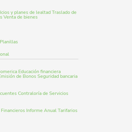
cios y planes de lealtad
Traslado de
os
Venta de bienes
Planillas
ional
romerica
Educación financiera
Emisión de Bonos
Seguridad bancaria
ecuentes
Contraloría de Servicios
 Financieros
Informe Anual
Tarifarios