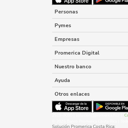
Personas
Pymes
Empresas
Promerica Digital
Nuestro banco
Ayuda
Otros enlaces
2519-8090 | solucion@promerica.fi.cr |
Co
© 2026 Banco Promerica Costa Rica | Tod
Solución Promerica Costa Rica: