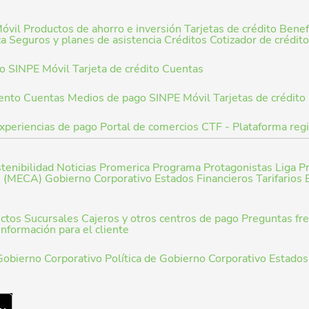
óvil
Productos de ahorro e inversión
Tarjetas de crédito
Benefi
ca
Seguros y planes de asistencia
Créditos
Cotizador de crédit
to
SINPE Móvil
Tarjeta de crédito
Cuentas
ento
Cuentas
Medios de pago
SINPE Móvil
Tarjetas de crédito
xperiencias de pago
Portal de comercios
CTF - Plataforma reg
tenibilidad
Noticias Promerica
Programa Protagonistas
Liga P
s (MECA)
Gobierno Corporativo
Estados Financieros
Tarifarios
uctos
Sucursales
Cajeros y otros centros de pago
Preguntas fr
información para el cliente
Gobierno Corporativo
Política de Gobierno Corporativo
Estados