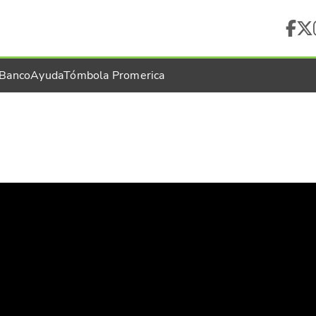
 Banco
Ayuda
Tómbola Promerica