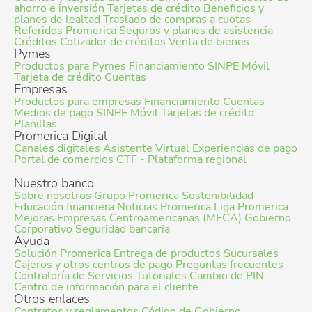
ahorro e inversión
Tarjetas de crédito
Beneficios y
planes de lealtad
Traslado de compras a cuotas
Referidos Promerica
Seguros y planes de asistencia
Créditos
Cotizador de créditos
Venta de bienes
Pymes
Productos para Pymes
Financiamiento
SINPE Móvil
Tarjeta de crédito
Cuentas
Empresas
Productos para empresas
Financiamiento
Cuentas
Medios de pago
SINPE Móvil
Tarjetas de crédito
Planillas
Promerica Digital
Canales digitales
Asistente Virtual
Experiencias de pago
Portal de comercios
CTF - Plataforma regional
Nuestro banco
Sobre nosotros
Grupo Promerica
Sostenibilidad
Educación financiera
Noticias Promerica
Liga Promerica
Mejoras Empresas Centroamericanas (MECA)
Gobierno
Corporativo
Seguridad bancaria
Ayuda
Solución Promerica
Entrega de productos
Sucursales
Cajeros y otros centros de pago
Preguntas frecuentes
Contraloría de Servicios
Tutoriales
Cambio de PIN
Centro de información para el cliente
Otros enlaces
Contratos y reglamentos
Código de Gobierno