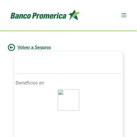
Volver a Seguros
Beneficios en