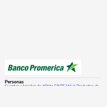
Personas
Cuentas y tarjetas de débito
SINPE Móvil
Productos de
ahorro e inversión
Tarjetas de crédito
Beneficios y
planes de lealtad
Traslado de compras a cuotas
Referidos Promerica
Seguros y planes de asistencia
Créditos
Cotizador de créditos
Venta de bienes
Pymes