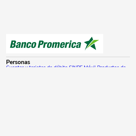
Personas
Cuentas y tarjetas de débito
SINPE Móvil
Productos de
ahorro e inversión
Tarjetas de crédito
Beneficios y
planes de lealtad
Traslado de compras a cuotas
Referidos Promerica
Seguros y planes de asistencia
Créditos
Cotizador de créditos
Venta de bienes
Pymes
Productos para Pymes
Financiamiento
SINPE Móvil
Tarjeta de crédito
Cuentas
Empresas
Productos para empresas
Financiamiento
Cuentas
Medios de pago
SINPE Móvil
Tarjetas de crédito
Planillas
Promerica Digital
Canales digitales
Asistente Virtual
Experiencias de pago