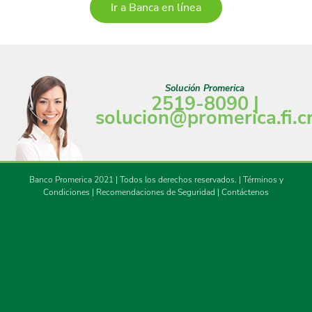
Ir a Banca en línea
Solución Promerica
2519-8090 |
solucion@promerica.fi.c
Banco Promerica 2021 | Todos los derechos reservados.
|
Términos y
Condiciones
|
Recomendaciones de Seguridad
|
Contáctenos