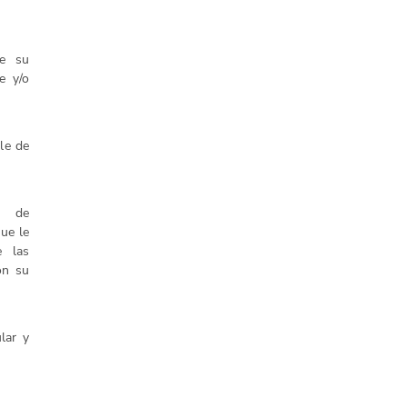
de su
e y/o
ale de
o de
que le
e las
on su
ular y