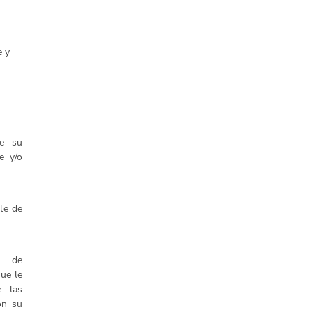
e y
de su
e y/o
ale de
o de
que le
e las
on su