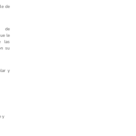
ale de
o de
que le
e las
on su
ular y
e y