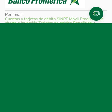
Personas
Cuentas y tarjetas de débito
SINPE Móvil
Productos de
ahorro e inversión
Tarjetas de crédito
Beneficios y
planes de lealtad
Traslado de compras a cuotas
Referidos Promerica
Seguros y planes de asistencia
Créditos
Cotizador de créditos
Venta de bienes
Pymes
Productos para Pymes
Financiamiento
SINPE Móvil
Tarjeta de crédito
Cuentas
Empresas
Productos para empresas
Financiamiento
Cuentas
Medios de pago
SINPE Móvil
Tarjetas de crédito
Planillas
Promerica Digital
Canales digitales
Asistente Virtual
Experiencias de pago
Portal de comercios
CTF - Plataforma regional
Nuestro banco
Sobre nosotros
Grupo Promerica
Sostenibilidad
Educación financiera
Noticias Promerica
Liga Promerica
Mejoras Empresas Centroamericanas (MECA)
Gobierno
Corporativo
Seguridad bancaria
Ayuda
Solución Promerica
Entrega de productos
Sucursales