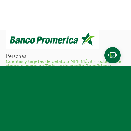
Personas
Cuentas y tarjetas de débito
SINPE Móvil
Productos de
ahorro e inversión
Tarjetas de crédito
Beneficios y
planes de lealtad
Traslado de compras a cuotas
Referidos Promerica
Seguros y planes de asistencia
Créditos
Cotizador de créditos
Venta de bienes
Pymes
Productos para Pymes
Financiamiento
SINPE Móvil
Tarjeta de crédito
Cuentas
Empresas
Productos para empresas
Financiamiento
Cuentas
Medios de pago
SINPE Móvil
Tarjetas de crédito
Planillas
Promerica Digital
Canales digitales
Asistente Virtual
Experiencias de pago
Portal de comercios
CTF - Plataforma regional