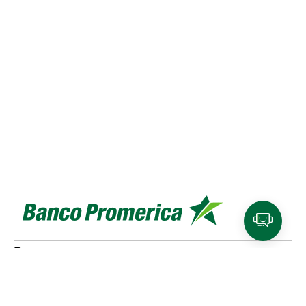
Personas
Cuentas y tarjetas de débito
SINPE Móvil
Productos de
ahorro e inversión
Tarjetas de crédito
Beneficios y
planes de lealtad
Traslado de compras a cuotas
Referidos Promerica
Seguros y planes de asistencia