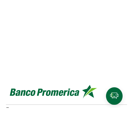
Personas
Cuentas y tarjetas de débito
SINPE Móvil
Productos de
ahorro e inversión
Tarjetas de crédito
Beneficios y
planes de lealtad
Traslado de compras a cuotas
Referidos Promerica
Seguros y planes de asistencia