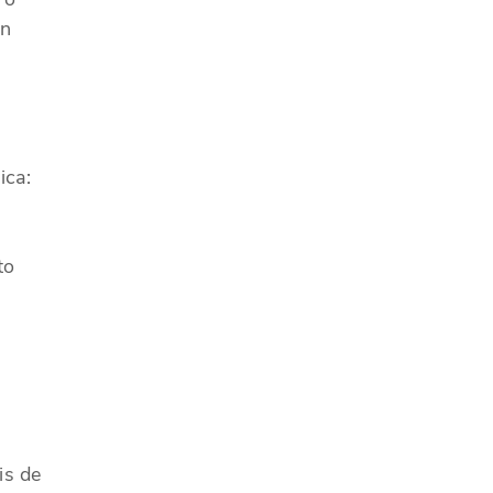
un
ica:
to
is de