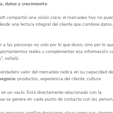
, datos y crecimiento
Hütt compartió una visión clara: el mercadeo hoy no pue
 desde una lectura integral del cliente que combine datos
a las personas no solo por lo que dicen, sino por lo qu
mportamientos reales y complementar esa información c
”, señaló.
 verdadero valor del mercadeo radica en su capacidad d
negocio
: productos, experiencia del cliente, cultura
 en un vacío. Está directamente relacionado con la
 que se genera en cada punto de contacto con las person
las personas confían decisiones clave como sus ahorros