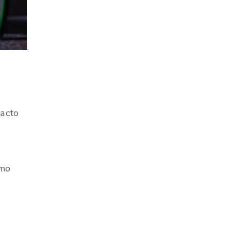
pacto
omo