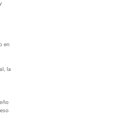
y
o en
l, la
seño
ceso