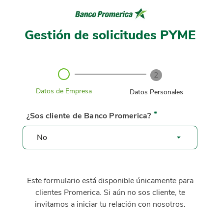
Gestión de solicitudes PYME
1
2
P
Paso
Datos de Empresa
Datos Personales
a
2
s
de
o
¿Sos cliente de Banco Promerica?
2.
1
Estado:
d
Desactivado
e
2
.
E
s
Este formulario está disponible únicamente para
t
a
clientes Promerica. Si aún no sos cliente, te
d
invitamos a iniciar tu relación con nosotros.
o
: