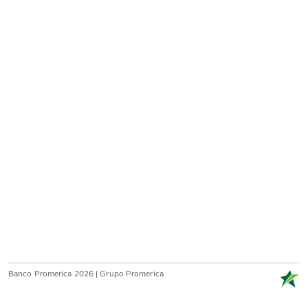
A
c
t
u
a
l
.
Banco Promerica 2026 | Grupo Promerica